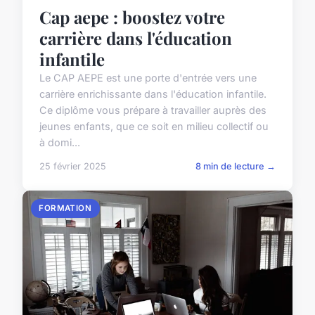
Cap aepe : boostez votre
carrière dans l'éducation
infantile
Le CAP AEPE est une porte d'entrée vers une
carrière enrichissante dans l'éducation infantile.
Ce diplôme vous prépare à travailler auprès des
jeunes enfants, que ce soit en milieu collectif ou
à domi...
25 février 2025
8 min de lecture →
FORMATION