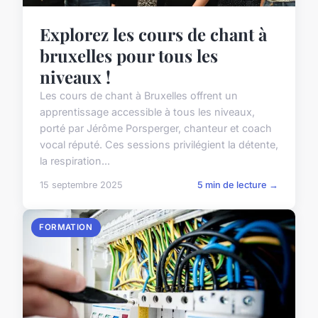
Explorez les cours de chant à
bruxelles pour tous les
niveaux !
Les cours de chant à Bruxelles offrent un
apprentissage accessible à tous les niveaux,
porté par Jérôme Porsperger, chanteur et coach
vocal réputé. Ces sessions privilégient la détente,
la respiration...
15 septembre 2025
5 min de lecture →
FORMATION