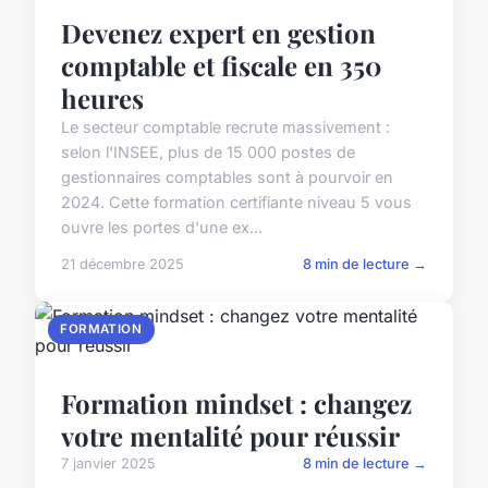
Devenez expert en gestion
comptable et fiscale en 350
heures
Le secteur comptable recrute massivement :
selon l'INSEE, plus de 15 000 postes de
gestionnaires comptables sont à pourvoir en
2024. Cette formation certifiante niveau 5 vous
ouvre les portes d'une ex...
21 décembre 2025
8 min de lecture →
FORMATION
Formation mindset : changez
votre mentalité pour réussir
7 janvier 2025
8 min de lecture →