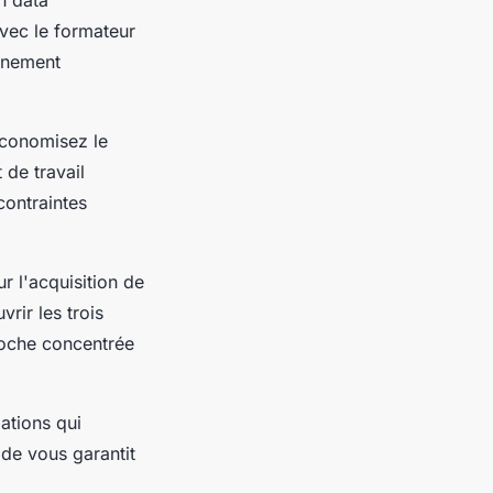
avec le formateur
gnement
économisez le
 de travail
contraintes
r l'acquisition de
rir les trois
roche concentrée
ations qui
ode vous garantit