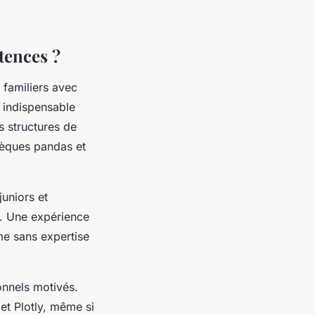
tences ?
 familiers avec
 indispensable
s structures de
thèques pandas et
juniors et
s. Une expérience
me sans expertise
nnels motivés.
et Plotly, même si