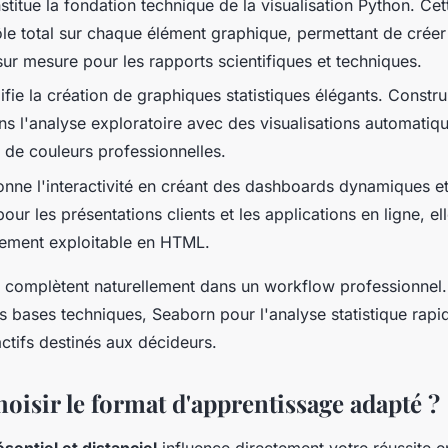
titue la fondation technique de la visualisation Python. Cet
ôle total sur chaque élément graphique, permettant de créer
 sur mesure pour les rapports scientifiques et techniques.
fie la création de graphiques statistiques élégants. Construi
ans l'analyse exploratoire avec des visualisations automati
s de couleurs professionnelles.
onne l'interactivité en créant des dashboards dynamiques e
our les présentations clients et les applications en ligne, e
tement exploitable en HTML.
se complètent naturellement dans un workflow professionnel. 
s bases techniques, Seaborn pour l'analyse statistique rapid
ractifs destinés aux décideurs.
isir le format d'apprentissage adapté ?
ésentiel et distanciel
influence directement votre réussite e