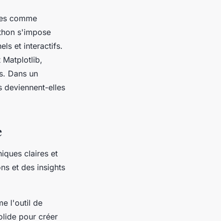
nées comme
ython s'impose
s et interactifs.
Matplotlib,
ts. Dans un
 deviennent-elles
e
iques claires et
ns et des insights
 l'outil de
olide pour créer