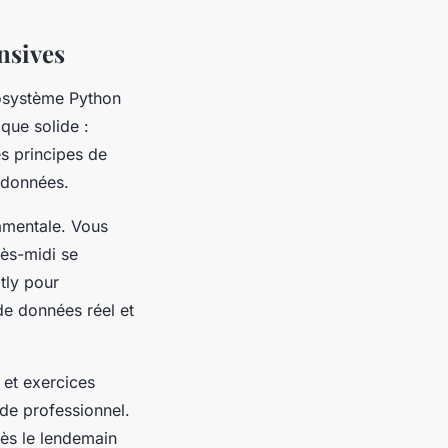
nsives
osystème Python
que solide :
es principes de
s données.
amentale. Vous
rès-midi se
tly pour
de données réel et
 et exercices
de professionnel.
ès le lendemain