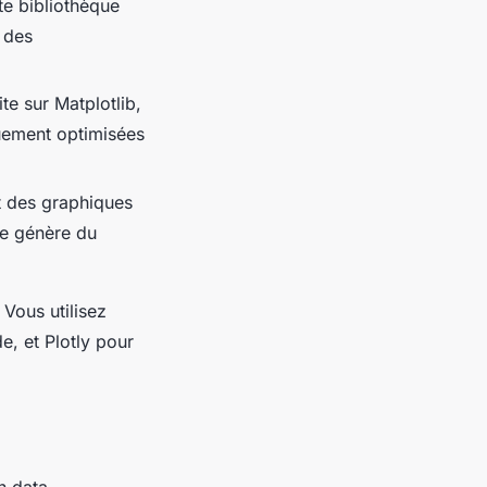
te bibliothèque
 des
te sur Matplotlib,
quement optimisées
t des graphiques
lle génère du
Vous utilisez
e, et Plotly pour
n data