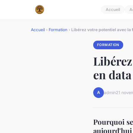
Accueil
A
Accueil
›
Formation
›
Libérez votre potentiel avec la
FORMATION
Libérez
en data
A
admin
21 nove
Pourquoi se
aujourd'hui