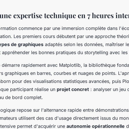
une expertise technique en 7 heures inte
ormation commence par une immersion complète dans l'éc
isation. Les premiers cours débutent par une approche théori
ypes de graphiques
adaptés selon les données, maîtriser l
e et appréhender les bonnes pratiques du storytelling avec le
 démarre rapidement avec Matplotlib, la bibliothèque fond
s graphiques en barres, courbes et nuages de points. L'ap
born pour des visualisations statistiques avancées, puis Plo
haque participant réalise un
projet concret
: analyser un jeu 
au de bord complet.
gogique repose sur l'alternance rapide entre démonstrations
rmateurs utilisent des cas d'usage directement issus du mon
ntensive permet d'acquérir une
autonomie opérationnelle
d