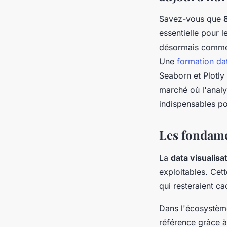
Savez-vous que
essentielle pour 
désormais comme l
Une
formation dat
Seaborn et Plotly
marché où l'analy
indispensables po
Les fondame
La
data visualisa
exploitables. Cett
qui resteraient c
Dans l'écosystèm
référence grâce à