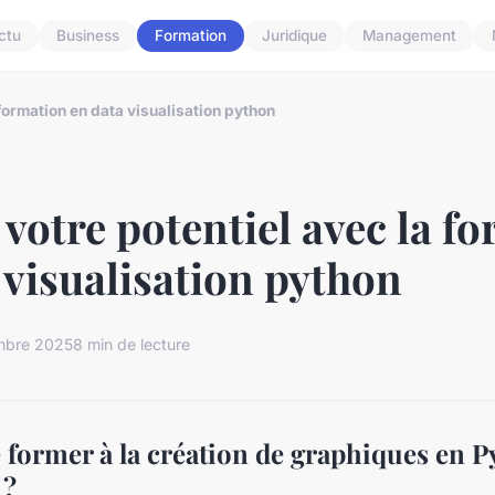
ctu
Business
Formation
Juridique
Management
 formation en data visualisation python
 votre potentiel avec la f
 visualisation python
mbre 2025
8 min de lecture
 former à la création de graphiques en 
 ?