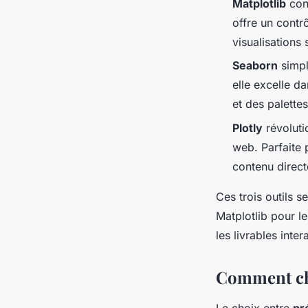
Matplotlib
cons
offre un contr
visualisations
Seaborn
simpli
elle excelle d
et des palette
Plotly
révoluti
web. Parfaite p
contenu direc
Ces trois outils 
Matplotlib pour le
les livrables inte
Comment cho
Le choix entre
pr