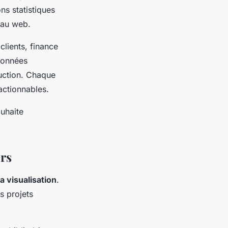
ns statistiques
 au web.
clients, finance
 données
uction. Chaque
actionnables.
ouhaite
ers
a visualisation
.
s projets