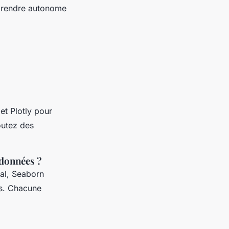
s rendre autonome
et Plotly pour
joutez des
 données ?
tal, Seaborn
ifs. Chacune