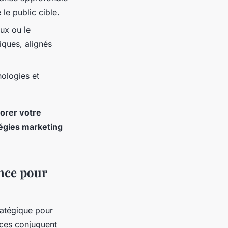
le public cible.
ux ou le
iques, alignés
nologies et
orer votre
égies marketing
ence pour
tratégique pour
ces conjuguent