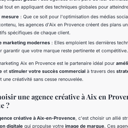
l tout en appliquant des techniques globales pour atteindre 
r mesure
: Que ce soit pour l'optimisation des médias socia
ontenu, les agences d'Aix en Provence créent des plans un
tifs spécifiques de chaque client.
e marketing modernes
: Elles emploient les dernières tech
 garantir que votre marque reste pertinente et compétitive.
 marketing Aix en Provence est le partenaire idéal pour
améli
e
et
stimuler votre succès commercial
à travers des
strat
t une créativité sans cesse renouvelée.
oisir une agence créative à Aix en Prov
e ?
gence créative à Aix-en-Provence
, c'est choisir un allié s
n digitale
qui propulse votre
image de marque
. Ces agen