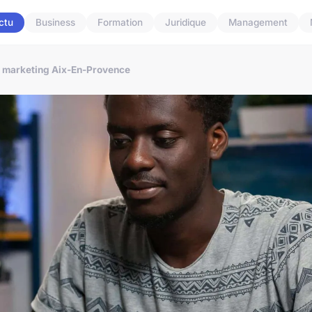
ctu
Business
Formation
Juridique
Management
e marketing Aix-En-Provence