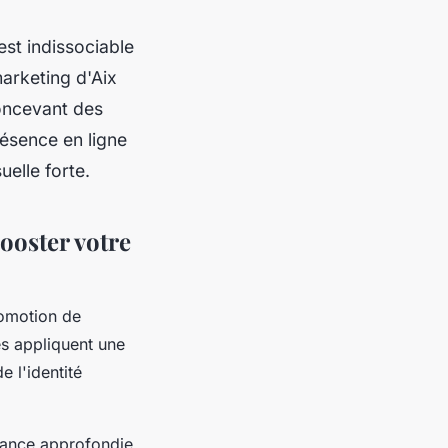
est indissociable
arketing d'Aix
oncevant des
ésence en ligne
uelle forte.
ooster votre
romotion de
s appliquent une
 l'identité
ssance approfondie