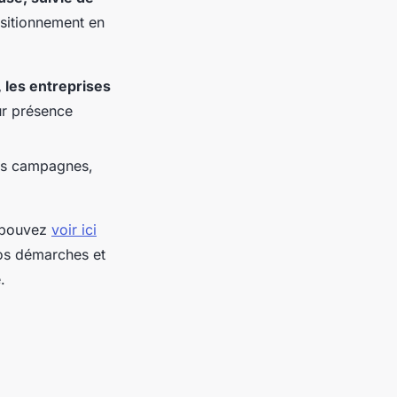
ositionnement en
 les entreprises
eur présence
des campagnes,
s pouvez
voir ici
nos démarches et
.