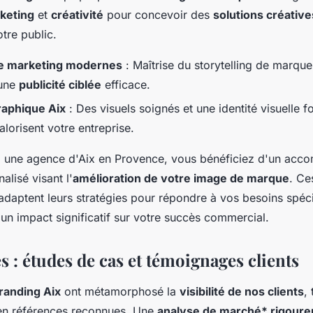
keting
et
créativité
pour concevoir des
solutions créativ
tre public.
e marketing modernes
: Maîtrise du storytelling de marque 
 une
publicité ciblée
efficace.
raphique Aix
: Des visuels soignés et une identité visuelle 
valorisent votre entreprise.
 à une agence d'Aix en Provence, vous bénéficiez d'un ac
lisé visant l'
amélioration de votre image de marque
. Ce
 adaptent leurs stratégies pour répondre à vos besoins spéc
 un impact significatif sur votre succès commercial.
s : études de cas et témoignages clients
randing Aix
ont métamorphosé la
visibilité de nos clients
,
en références reconnues. Une
analyse de marché* rigoureu