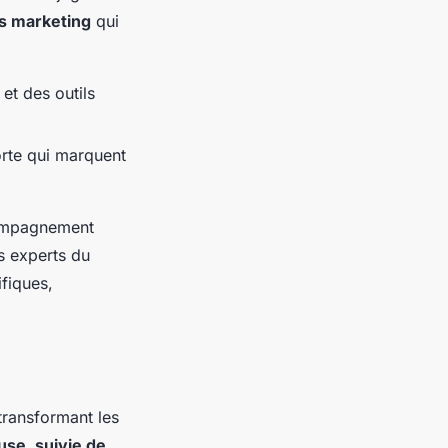
es marketing
qui
et des outils
forte qui marquent
compagnement
s experts du
ifiques,
 transformant les
se, suivie de