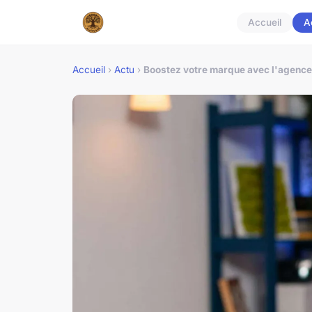
Accueil
A
Accueil
›
Actu
›
Boostez votre marque avec l'agenc