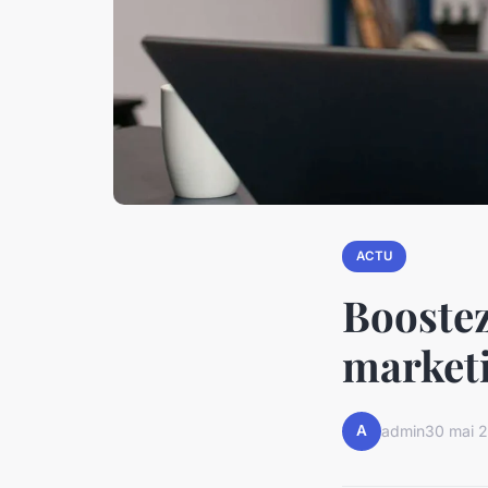
ACTU
Boostez
market
A
admin
30 mai 