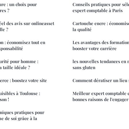
ure : un choix pour
Conseils pratiques pour sél
res ?
expert comptable à Paris
éel des avis sur onlineasset
Cartouche encre : économis
lle ?
la qualité
on : économisez tout en
Les avantages des formation
sponsabilité
booster votre carrière
urité pour homme :
les nouvelles tendances en 
taille idéale ?
sans gluten
ce : boostez votre site
Comment dératiser un lieu
uisibles à Toulouse :
Meilleur expert comptable e
son !
bonnes raisons de l'engager
niques pratiques pour
e de soi grâce à la